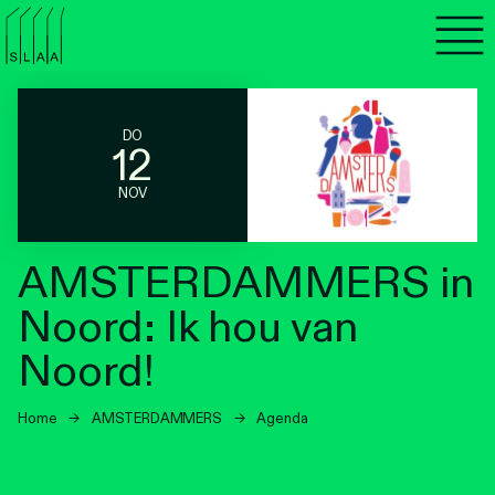
Agenda
Programma's
DO
12
Lezen
NOV
Luisteren
AMSTERDAMMERS in
Nieuwsbrief
Noord: Ik hou van
Over SLAA
Noord!
Vacatures
Home
→
AMSTERDAMMERS
→
Agenda
Locaties