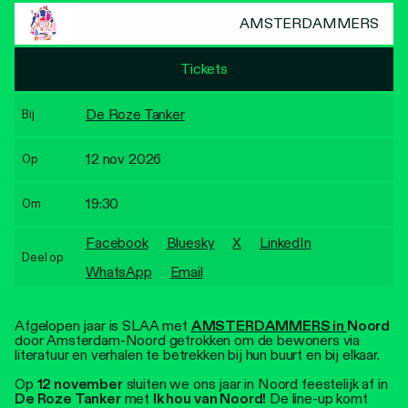
Personen
AMSTERDAMMERS
Toegankelijkheid
Tickets
Stadsdichter
De Roze Tanker
Bij
12 nov 2026
Op
19:30
Om
Facebook
Bluesky
X
LinkedIn
Deel op
WhatsApp
Email
Afgelopen jaar is SLAA met
AMSTERDAMMERS in
Noord
door Amsterdam-Noord getrokken om de bewoners via
literatuur en verhalen te betrekken bij hun buurt en bij elkaar.
Op
12 november
sluiten we ons jaar in Noord feestelijk af in
De Roze Tanker
met
Ik hou van Noord!
De line-up komt