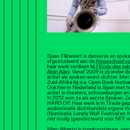
Sjaan Flikweert is danseres en spoke
afgestudeerd aan de
Hogeschool vo
haar werk verdiept bij
l'Ecole des sab
Alvin Ailey
. Vanaf 2009 is zij onder 
actief als spoken-word-dichter. Met
Zuid-Afrika bij o.a. Open Book festiva
Ook hier in Nederland is Sjaan met h
actief in theaters, schouwburgen en 
In 2012 won ze als eerste Spoken. Ze
HARD OP. Haar werk is in Tirade ge
audiovisuele dichtbundels
ergens th
(Nominatie Lonely Wolf Festival en
niet nodig
(geselecteerd voor NFF e
Marc Alberto is toonkunstenaar, sax