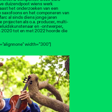
eve duizendpoot wiens werk
 Naast het onderzoeken van een
de saxofoons en het componeren van
rc al sinds diens jonge jaren
e projecten als o.a. producer, multi-
 geluidskunstenaar en -ontwerper,
an 2020 tot en met 2022 hoorde die
="alignnone" width="300"]