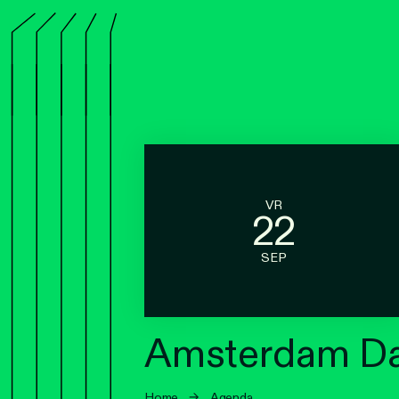
VR
22
SEP
Amsterdam Da
Home
→
Agenda