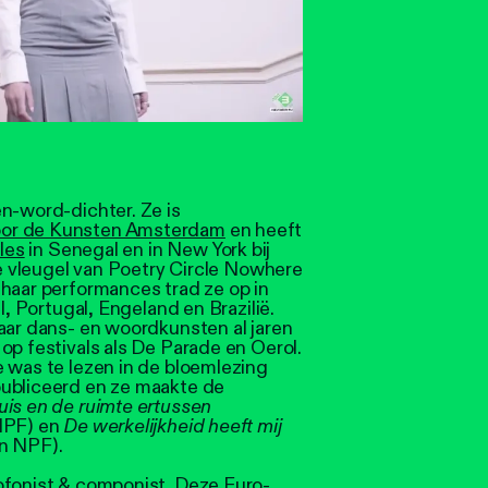
n-word-dichter. Ze is
or de Kunsten Amsterdam
en heeft
les
in Senegal en in New York bij
de vleugel van Poetry Circle Nowhere
 haar performances trad ze op in
l, Portugal, Engeland en Brazilië.
aar dans- en woordkunsten al jaren
op festivals als De Parade en Oerol.
 was te lezen in de bloemlezing
publiceerd en ze maakte de
uis en de ruimte ertussen
 NPF) en
De werkelijkheid heeft mij
n NPF).
ofonist & componist. Deze Euro-