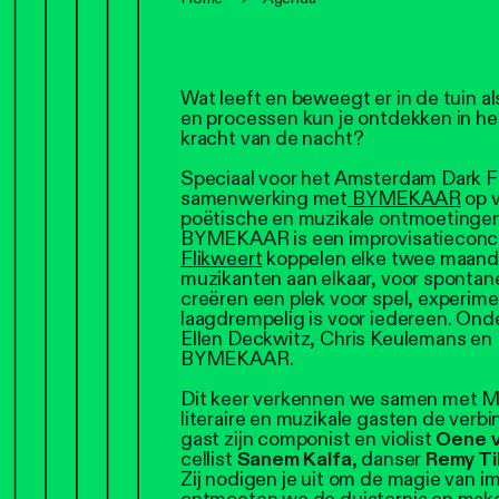
Wat leeft en beweegt er in de tuin a
en processen kun je ontdekken in he
kracht van de nacht?
Speciaal voor het Amsterdam Dark F
samenwerking met
BYMEKAAR
op v
poëtische en muzikale ontmoetingen 
BYMEKAAR is een improvisatieconce
Flikweert
koppelen elke twee maand
muzikanten aan elkaar, voor spontan
creëren een plek voor spel, experim
laagdrempelig is voor iedereen. Ond
Ellen Deckwitz, Chris Keulemans en D
BYMEKAAR.
Dit keer verkennen we samen met Ma
literaire en muzikale gasten de verb
gast zijn componist en violist
Oene v
cellist
Sanem Kalfa
, danser
Remy Ti
Zij nodigen je uit om de magie van i