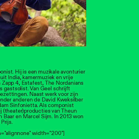
ponist. Hij is een muzikale avonturier
 uit India, kamermuziek en vrije
in Zapp 4, Estafest, The Nordanians
gastsolist. Van Geel schrijft
bezettingen. Naast werk voor zijn
onder anderen de David Kweksilber
am Sinfonietta. Als componist
bij (theater)producties van Theun
 Baar en Marcel Sijm. In 2013 won
Prijs.
n="alignnone" width="200"]