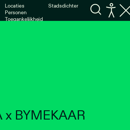
Locaties
Stadsdichter
Personen
Toegankelijkheid
Programma's
Lezen
Luisteren
AA x BYMEKAAR