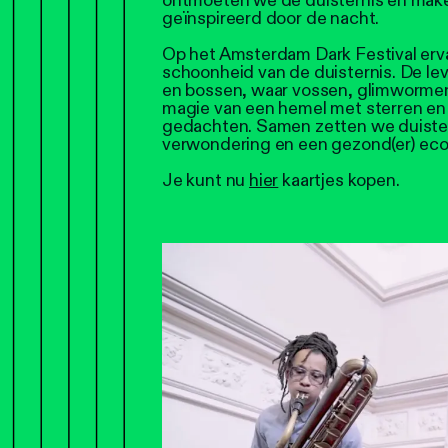
ontmoeten we de duisternis en mak
geïnspireerd door de nacht.
Op het Amsterdam Dark Festival erv
schoonheid van de duisternis. De le
en bossen, waar vossen, glimworme
magie van een hemel met sterren en
gedachten. Samen zetten we duistern
verwondering en een gezond(er) ec
Je kunt nu
hier
kaartjes kopen.