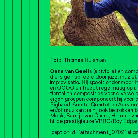
Foto: Thomas Huisman
Oene van Geel
is (alt)violist en com
die is geïnspireerd door jazz, muziek
improvisatie. Hij speelt onder meer 
en OOOO en treedt regelmatig op als 
tientallen composities voor diverse 
eigen groepen componeert hij voor 
Bigband, Amstel Quartet en Amsterd
en/of muzikant is hij ook betrokken 
Mosk, Saartje van Camp, Herman van
hij de prestigieuze VPRO/Boy Edgar 
[caption id="attachment_9702" alig