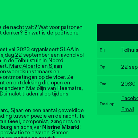
ls de nacht valt? Wat voor patronen
t donker? En wat is de poëtische
estival 2023 organiseert SLAA in
Tolhuis
Bij
rijdag 22 september een avond vol
in de Tolhuistuin in Noord.
rt.
Marc Alberto
en
Sjaan
22 se
Op
en woordkunstenaars en
e ontmoetingen op de vloer. Ze
ent en ontdekking die open en
20:30
Om
er anderen Marjolijn van Heemstra,
uimalot traden al op tijdens
Faceb
Deel op
Email
rc, Sjaan en een aantal geweldige
inding tussen poëzie en de nacht. Te
an Geel
, componist, zangeres en
lburg
en schrijver
Nisrine Mbarki
!
mprovisatie te ervaren. Samen