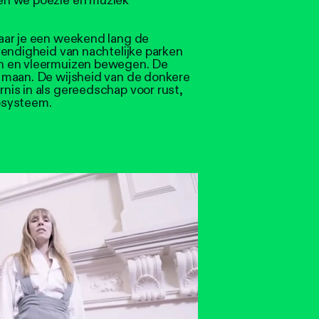
en we poëzie en muziek
aar je een weekend lang de
vendigheid van nachtelijke parken
n en vleermuizen bewegen. De
 maan. De wijsheid van de donkere
is in als gereedschap voor rust,
osysteem.