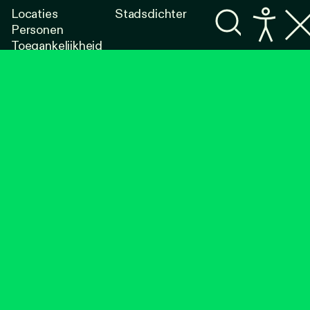
Locaties
Stadsdichter
Personen
Toegankelijkheid
Programma's
Lezen
Luisteren