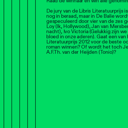
Raad de winnaar en win alle genomi
De jury van de Libris Literatuurprijs i
nog in beraad, maar in De Balie wordt
gespeculeerd door vier van de zes g
Loy (Ik, Hollywood), Jan van Mersbe
nacht), Ivo Victoria (Gelukkig zijn 
bloed in onze aderen). Gaat een van 
Literatuurprijs 2012 voor de beste o
roman winnen? Of wordt het toch Je
A.F.Th. van der Heijden (Tonio)?