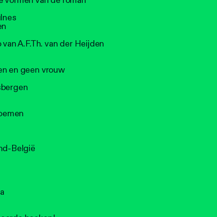
we vormen van de roman
ulnes
en
 van A.F.Th. van der Heijden
nen en geen vrouw
rsbergen
Bloemen
n
and-België
ia