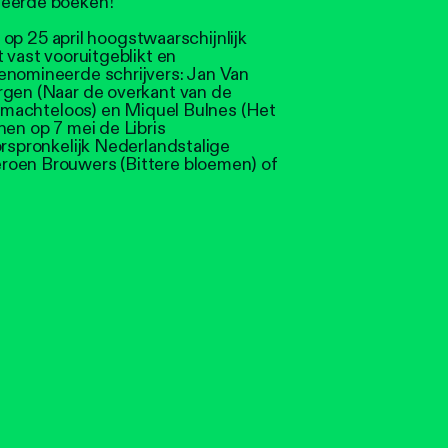
neerde boeken!
s op 25 april hoogstwaarschijnlijk
 vast vooruitgeblikt en
enomineerde schrijvers: Jan Van
rgen (Naar de overkant van de
we machteloos) en Miquel Bulnes (Het
hen op 7 mei de Libris
orspronkelijk Nederlandstalige
roen Brouwers (Bittere bloemen) of