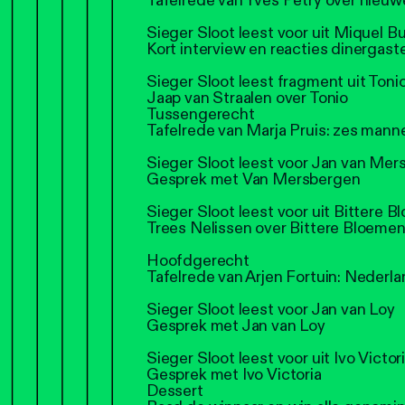
Tafelrede van Yves Petry over nieu
Sieger Sloot leest voor uit Miquel B
Kort interview en reacties dinergast
Sieger Sloot leest fragment uit Tonio
Jaap van Straalen over Tonio
Tussengerecht
Tafelrede van Marja Pruis: zes man
Sieger Sloot leest voor Jan van Me
Gesprek met Van Mersbergen
Sieger Sloot leest voor uit Bittere 
Trees Nelissen over Bittere Bloeme
Hoofdgerecht
Tafelrede van Arjen Fortuin: Nederl
Sieger Sloot leest voor Jan van Loy
Gesprek met Jan van Loy
Sieger Sloot leest voor uit Ivo Victor
Gesprek met Ivo Victoria
Dessert