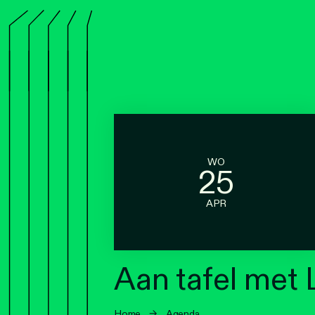
WO
25
APR
Aan tafel met L
Home
→
Agenda