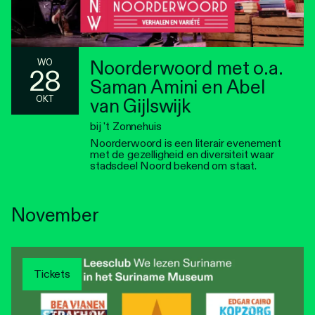
Noorderwoord met o.a.
WO
28
Saman Amini en Abel
OKT
van Gijlswijk
bij 't Zonnehuis
Noorderwoord is een literair evenement
met de gezelligheid en diversiteit waar
stadsdeel Noord bekend om staat.
November
Tickets