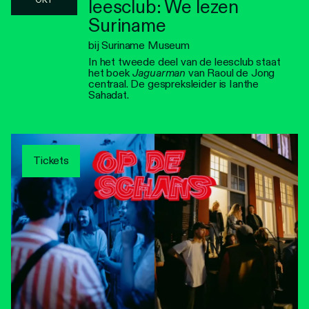
leesclub: We lezen
Suriname
bij Suriname Museum
In het tweede deel van de leesclub staat
het boek
Jaguarman
van Raoul de Jong
centraal. De gespreksleider is Ianthe
Sahadat.
Tickets