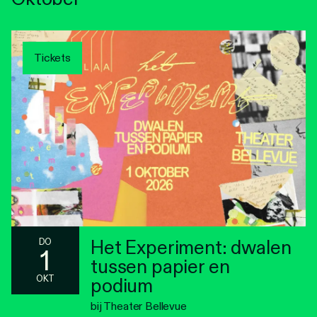
Tickets
Het Experiment: dwalen
DO
1
tussen papier en
OKT
podium
bij Theater Bellevue