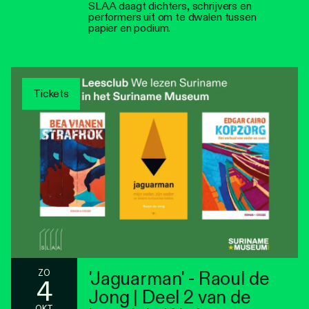
SLAA daagt dichters, schrijvers en
performers uit om te dwalen tussen
papier en podium.
Tickets
'Jaguarman' - Raoul de
ZO
4
Jong | Deel 2 van de
OKT