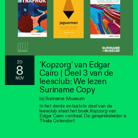
'Kopzorg' van Edgar
ZO
8
Cairo | Deel 3 van de
NOV
leesclub: We lezen
Suriname Copy
bij Suriname Museum
In het derde en laatste deel van de
leesclub staat het boek
Kopzorg
van
Edgar Cairo centraal. De gespreksleider is
Thalia Ostendorf.