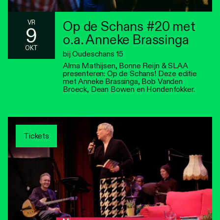
Op de Schans #20 met
VR
9
o.a. Anneke Brassinga
OKT
bij Oudeschans 15
Alma Mathijsen, Bonne Reijn & SLAA
presenteren: Op de Schans! Deze editie
met Anneke Brassinga, Bob Vanden
Broeck, Dean Bowen en Hondenfokker.
Tickets